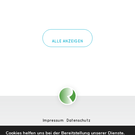
ALLE ANZEIGEN
Impressum
Datenschutz
Ein Projekt der
Deutschen Rheuma-Liga
in Kooperation
Cookies helfen uns bei der Bereitstellung unserer Dienste.
mit dem Deutschen Rheuma-Forschungszentrum.