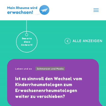
Navig
Skip
to
content
Bewerte
ALLE ANZEIGEN
diese
Antwort!
Leben und so
Schmerzen und Medis
Ist es sinnvoll den Wechsel vom
Kinderrheumatologen zum
Erwachsenenrheumatologen
weiter zu verschieben?