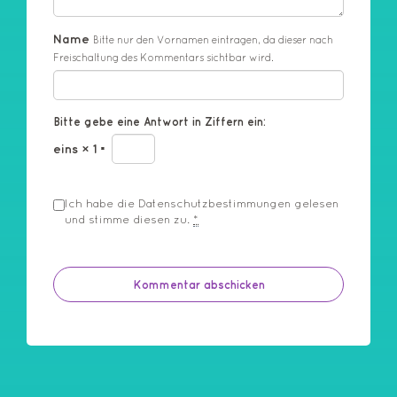
Name
Bitte nur den Vornamen eintragen, da dieser nach
Freischaltung des Kommentars sichtbar wird.
Bitte gebe eine Antwort in Ziffern ein:
eins × 1 =
Ich habe die
Datenschutzbestimmungen
gelesen
und stimme diesen zu.
*