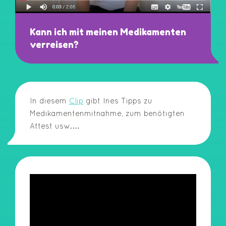
Kann ich mit meinen Medikamenten
verreisen?
In diesem
Clip
gibt Ines Tipps zu
Medikamentenmitnahme, zum benötigten
Attest usw.…