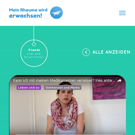
Navig
Skip
to
content
4 Leute
ALLE ANZEIGEN
finden diese
Antwort hilfreich
Leben und so
Schmerzen und Medis